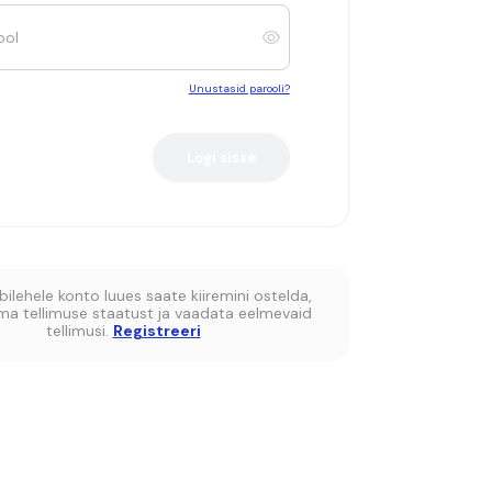
ool
Unustasid parooli?
ilehele konto luues saate kiiremini ostelda,
oma tellimuse staatust ja vaadata eelmevaid
tellimusi.
Registreeri