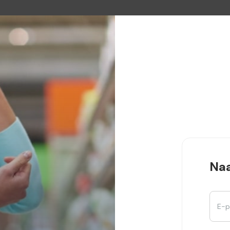
Naa
E-p