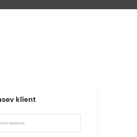
sev klient
osti aadress