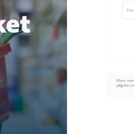
Par
Meie veeb
jälgida 